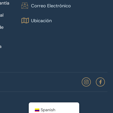
antía
Correo Electrónico
al
Ubicación
de
a
Spanish